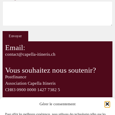
Envoyer
Alternative:
Email:
contact@capella-itineris.ch
Vous souhaitez nous soutenir?
Postfinance
Association Capella Itineris
CH83 0900 0000 1427 7382 5
Suivez-nous sur Facebook :
Gérer le consentement
Pour offrir les meilleures expériences, nous utilisons des technologies telles que les